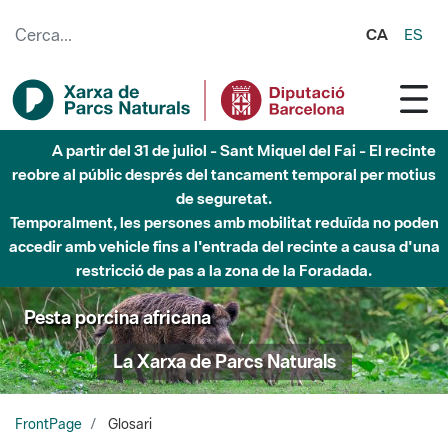
Salta al contingut principal
CA
ES
Fins al desembre de 2026 - Parc Fluvial Besòs -
Afectacions a la llera del Parc Fluvial del Besòs degut a
obres de construcció d'una passera sobre el riu
Pesta porcina africana
La Xarxa de Parcs Naturals
FrontPage
Glosari