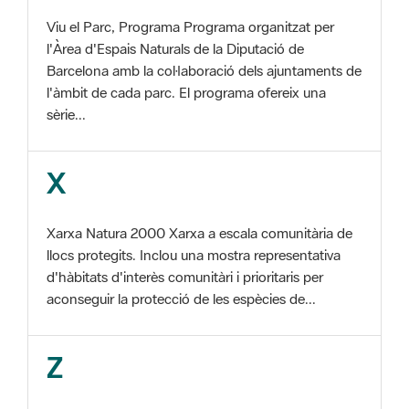
Barcelona amb la col·laboració dels ajuntaments de
l'àmbit de cada parc. El programa ofereix una
sèrie...
X
Xarxa Natura 2000 Xarxa a escala comunitària de
llocs protegits. Inclou una mostra representativa
d'hàbitats d'interès comunitàri i prioritaris per
aconseguir la protecció de les espècies de...
Z
ZEC Zona d'especial conservació. En la fase
tercera de Xarxa Natura 2000 els llocs
d'importància comunitària són designats com a