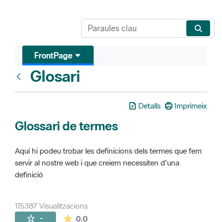
FrontPage
Glosari
FrontPage
Detalls
Imprimeix
Glossari de termes
Aquí hi podeu trobar les definicions dels termes que fem
servir al nostre web i que creiem necessiten d'una
definició
115387 Visualitzacions
La mitjana de les valoracions és de 0 estr
-
0.0
Pàgines filles (16)