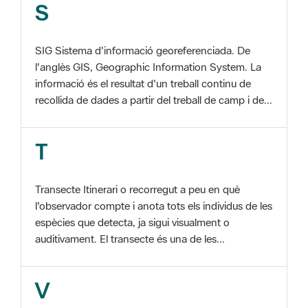
SIG Sistema d'informació georeferenciada. De
l'anglès GIS, Geographic Information System. La
informació és el resultat d'un treball continu de
recollida de dades a partir del treball de camp i de...
T
Transecte Itinerari o recorregut a peu en què
l'observador compte i anota tots els individus de les
espècies que detecta, ja sigui visualment o
auditivament. El transecte és una de les...
V
Viu el Parc, Programa Programa organitzat per
l'Àrea d'Espais Naturals de la Diputació de