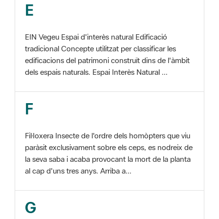
EIN Vegeu Espai d'interès natural Edificació
tradicional Concepte utilitzat per classificar les
edificacions del patrimoni construït dins de l'àmbit
dels espais naturals. Espai Interès Natural ...
F
Fil·loxera Insecte de l'ordre dels homòpters que viu
paràsit exclusivament sobre els ceps, es nodreix de
la seva saba i acaba provocant la mort de la planta
al cap d'uns tres anys. Arriba a...
G
GIS Veure SIG