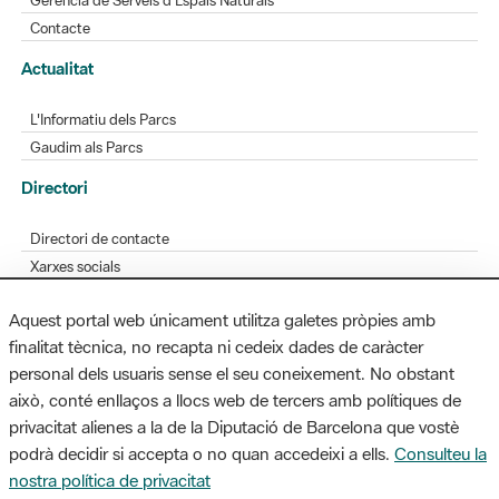
L'Informatiu dels Parcs
Gaudim als Parcs
Directori
Directori de contacte
Xarxes socials
Aplicacions mòbils
Bústia de suggeriments
Opineu sobre els parcs
Aquest portal web únicament utilitza galetes pròpies amb
finalitat tècnica, no recapta ni cedeix dades de caràcter
personal dels usuaris sense el seu coneixement. No obstant
MAPA WEB
AVÍS LEGAL
ACCESSIBILITAT
això, conté enllaços a llocs web de tercers amb polítiques de
privacitat alienes a la de la Diputació de Barcelona que vostè
Diputació de Barcelona. Edifici Llacuna, 1a planta. Badajoz, 49. 08005
podrà decidir si accepta o no quan accedeixi a ells.
Consulteu la
Barcelona. Tel. 934 022 428 / xarxaparcs@diba.cat
nostra política de privacitat