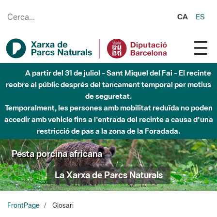
Salta al contingut principal
CA
ES
Fins al desembre de 2026 - Parc Fluvial Besòs -
Afectacions a la llera del Parc Fluvial del Besòs degut a
obres de construcció d'una passera sobre el riu
Pesta porcina africana
La Xarxa de Parcs Naturals
FrontPage
Glosari