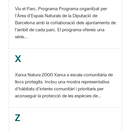
Barcelona amb la col·laboració dels ajuntaments de
l'àmbit de cada parc. El programa ofereix una
sèrie...
X
Xarxa Natura 2000 Xarxa a escala comunitària de
llocs protegits. Inclou una mostra representativa
d'hàbitats d'interès comunitàri i prioritaris per
aconseguir la protecció de les espècies de...
Z
ZEC Zona d'especial conservació. En la fase
tercera de Xarxa Natura 2000 els llocs
d'importància comunitària són designats com a