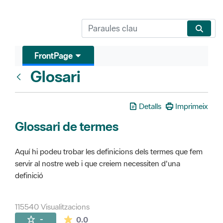
FrontPage
Glosari
FrontPage
Detalls
Imprimeix
Glossari de termes
Aquí hi podeu trobar les definicions dels termes que fem
servir al nostre web i que creiem necessiten d'una
definició
115540 Visualitzacions
La mitjana de les valoracions és de 0 estr
-
0.0
Pàgines filles (16)