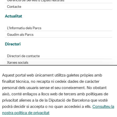
L'Informatiu dels Parcs
Gaudim als Parcs
Directori
Directori de contacte
Xarxes socials
Aplicacions mòbils
Bústia de suggeriments
Opineu sobre els parcs
Aquest portal web únicament utilitza galetes pròpies amb
finalitat tècnica, no recapta ni cedeix dades de caràcter
personal dels usuaris sense el seu coneixement. No obstant
MAPA WEB
AVÍS LEGAL
ACCESSIBILITAT
això, conté enllaços a llocs web de tercers amb polítiques de
privacitat alienes a la de la Diputació de Barcelona que vostè
Diputació de Barcelona. Edifici Llacuna, 1a planta. Badajoz, 49. 08005
podrà decidir si accepta o no quan accedeixi a ells.
Consulteu la
Barcelona. Tel. 934 022 428 / xarxaparcs@diba.cat
nostra política de privacitat