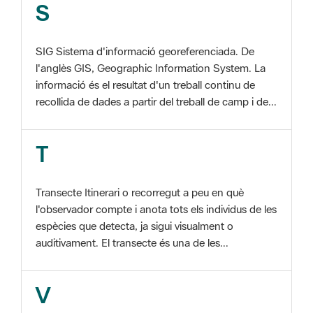
SIG Sistema d'informació georeferenciada. De
l'anglès GIS, Geographic Information System. La
informació és el resultat d'un treball continu de
recollida de dades a partir del treball de camp i de...
T
Transecte Itinerari o recorregut a peu en què
l'observador compte i anota tots els individus de les
espècies que detecta, ja sigui visualment o
auditivament. El transecte és una de les...
V
Viu el Parc, Programa Programa organitzat per
l'Àrea d'Espais Naturals de la Diputació de