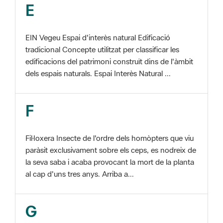
EIN Vegeu Espai d'interès natural Edificació
tradicional Concepte utilitzat per classificar les
edificacions del patrimoni construït dins de l'àmbit
dels espais naturals. Espai Interès Natural ...
F
Fil·loxera Insecte de l'ordre dels homòpters que viu
paràsit exclusivament sobre els ceps, es nodreix de
la seva saba i acaba provocant la mort de la planta
al cap d'uns tres anys. Arriba a...
G
GIS Veure SIG