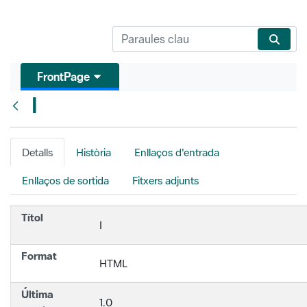
FrontPage
I
Vés enrere
Detalls
Història
Enllaços d'entrada
Enllaços de sortida
Fitxers adjunts
Títol
I
Format
HTML
Última
1.0