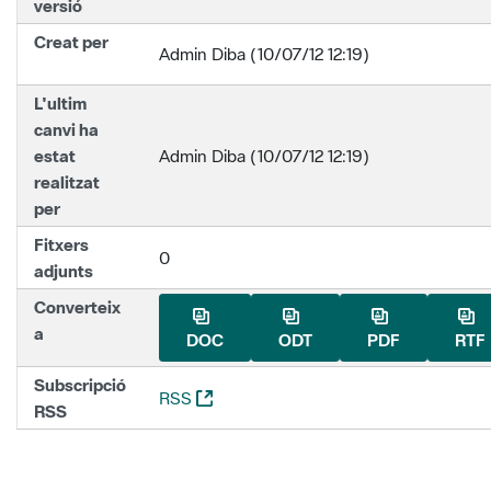
versió
Creat per
Admin Diba (10/07/12 12:19)
L'ultim
canvi ha
estat
Admin Diba (10/07/12 12:19)
realitzat
per
Fitxers
0
adjunts
Converteix
a
DOC
ODT
PDF
RTF
Subscripció
(Obre una nova finestra)
RSS
RSS