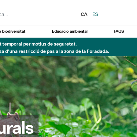
CA
ES
 biodiversitat
Educació ambiental
FAQS
ent temporal per motius de seguretat.
a d'una restricció de pas a la zona de la Foradada.
urals