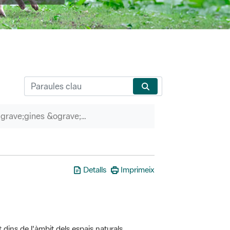
P&agrave;gines &ograve;rfenes
Detalls
Imprimeix
t dins de l'àmbit dels espais naturals