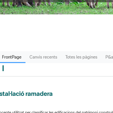
FrontPage
Canvis recents
Totes les pàgines
I
sari
stal·lació ramadera
cepte utilitzat per classificar les edificacions del patrimoni construï