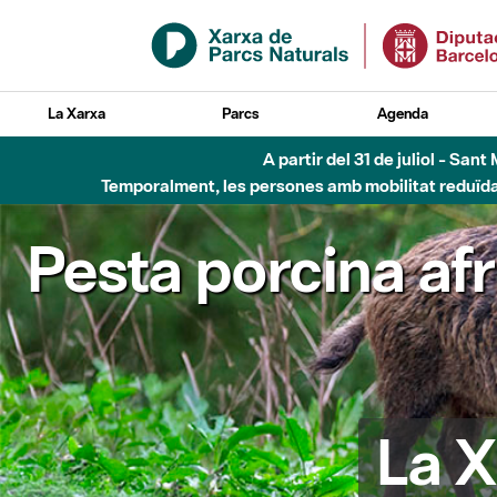
Salta al contingut principal
La Xarxa
Parcs
Agenda
A partir del 31 de juliol - Sa
Temporalment, les persones amb mobilitat reduïda n
Pesta porcina af
La X