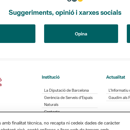
Suggeriments, opinió i xarxes socials
Opina
Institució
Actualitat
La Diputació de Barcelona
L'Informatiu 
Gerència de Serveis d'Espais
Gaudim als 
Naturals
Contacte
s amb finalitat tècnica, no recapta ni cedeix dades de caràcter
 obstant això, conté enllaços a llocs web de tercers amb