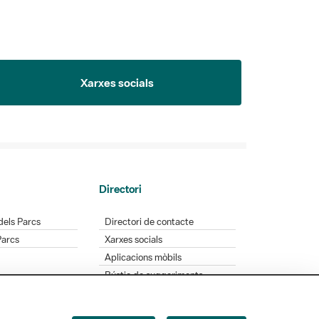
Xarxes socials
Directori
dels Parcs
Directori de contacte
Parcs
Xarxes socials
Aplicacions mòbils
Bústia de suggeriments
Opineu sobre els parcs