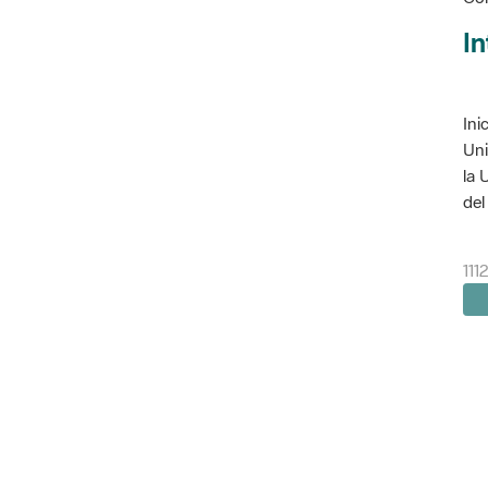
In
Ini
Uni
la 
del 
111