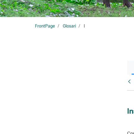
FrontPage
Glosari
I
Glo
In
Con