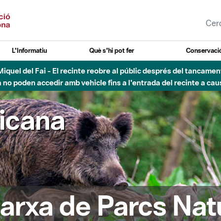
L'Informatiu
Què s'hi pot fer
Conservació
nt Miquel del Fai - El recinte reobre al públic després del tancam
o poden accedir amb vehicle fins a l'entrada del recinte a caus
ricana
arxa de Parcs Nat