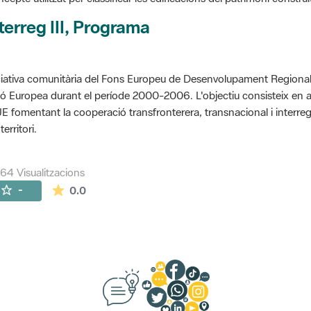
terreg III, Programa
ciativa comunitària del Fons Europeu de Desenvolupament Regional 
ó Europea durant el període 2000-2006. L'objectiu consisteix en 
UE fomentant la cooperació transfronterera, transnacional i interre
territori.
264 Visualitzacions
La mitjana de les valoracions és de 0 estrelles de
-
0.0