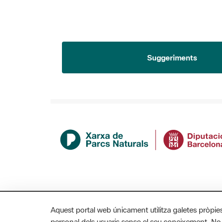
Suggeriments
Aquest portal web únicament utilitza galetes pròpie
personal dels usuaris sense el seu coneixement. No