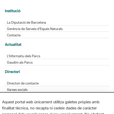
Institució
La Diputació de Barcelona
Gerència de Serveis d'Espais Naturals
Contacte
Actualitat
L'Informatiu dels Parcs
Gaudim als Parcs
Directori
Directori de contacte
Xarxes socials
Aplicacions mòbils
Aquest portal web únicament utilitza galetes pròpies amb
Bústia de suggeriments
finalitat tècnica, no recapta ni cedeix dades de caràcter
Opineu sobre els parcs