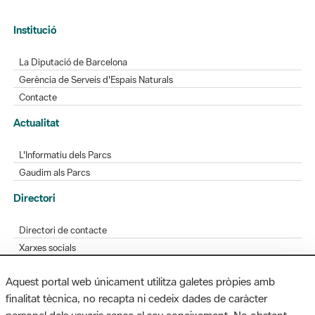
Institució
La Diputació de Barcelona
Gerència de Serveis d'Espais Naturals
Contacte
Actualitat
L'Informatiu dels Parcs
Gaudim als Parcs
Directori
Directori de contacte
Xarxes socials
Aplicacions mòbils
Aquest portal web únicament utilitza galetes pròpies amb
Bústia de suggeriments
finalitat tècnica, no recapta ni cedeix dades de caràcter
Opineu sobre els parcs