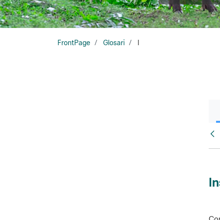
FrontPage
Glosari
I
Glo
In
Con