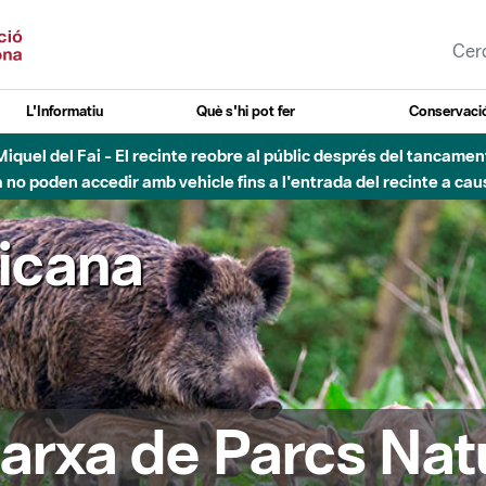
L'Informatiu
Què s'hi pot fer
Conservació
nt Miquel del Fai - El recinte reobre al públic després del tancam
o poden accedir amb vehicle fins a l'entrada del recinte a caus
ricana
arxa de Parcs Nat