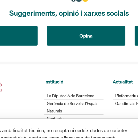
Suggeriments, opinió i xarxes socials
Opina
Institució
Actualitat
La Diputació de Barcelona
L'Informatiu 
Gerència de Serveis d'Espais
Gaudim als 
Naturals
Contacte
s amb finalitat tècnica, no recapta ni cedeix dades de caràcter
 obstant això, conté enllaços a llocs web de tercers amb