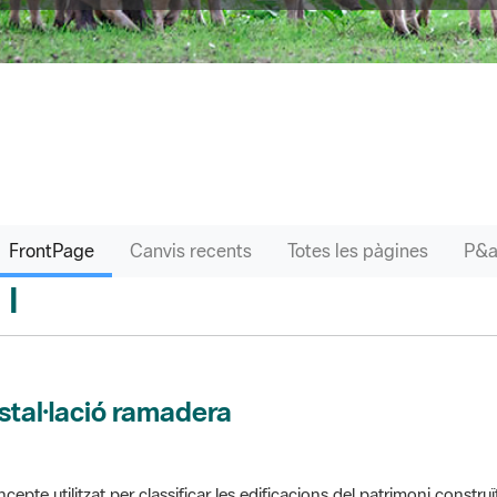
FrontPage
Canvis recents
Totes les pàgines
I
sari
stal·lació ramadera
cepte utilitzat per classificar les edificacions del patrimoni construï