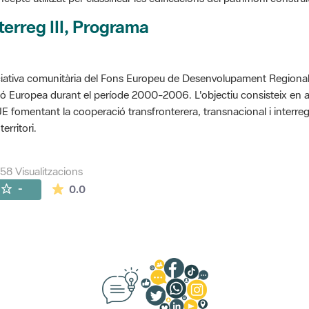
terreg III, Programa
ciativa comunitària del Fons Europeu de Desenvolupament Regional 
ó Europea durant el període 2000-2006. L'objectiu consisteix en 
UE fomentant la cooperació transfronterera, transnacional i interre
territori.
258 Visualitzacions
La mitjana de les valoracions és de 0 estrelles de
-
0.0