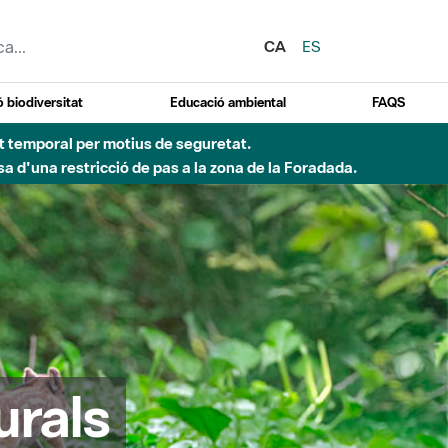
CA
ES
 biodiversitat
Educació ambiental
FAQS
ent temporal per motius de seguretat.
a d'una restricció de pas a la zona de la Foradada.
urals