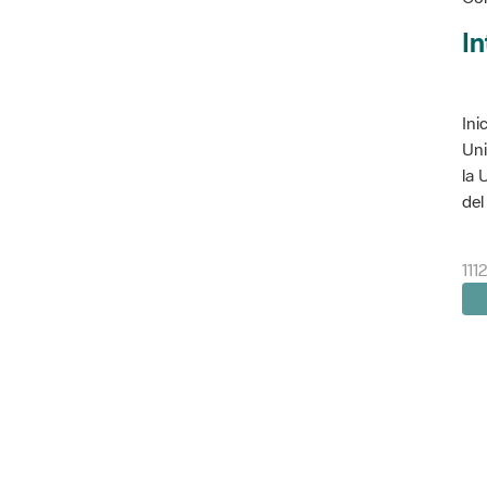
In
Ini
Uni
la 
del 
111