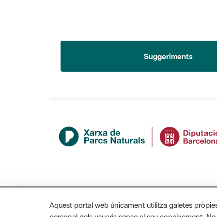
Suggeriments
Aquest portal web únicament utilitza galetes pròpie
personal dels usuaris sense el seu coneixement. No