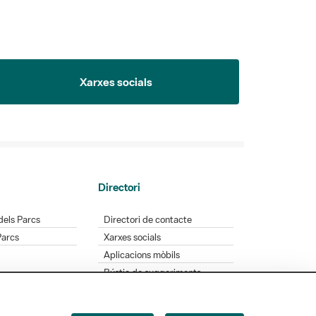
Xarxes socials
Directori
dels Parcs
Directori de contacte
Parcs
Xarxes socials
Aplicacions mòbils
Bústia de suggeriments
Opineu sobre els parcs