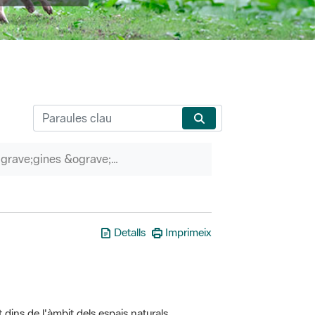
P&agrave;gines &ograve;rfenes
Detalls
Imprimeix
t dins de l'àmbit dels espais naturals