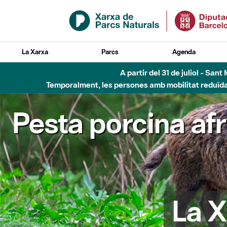
Salta al contingut principal
La Xarxa
Parcs
Agenda
A partir del 31 de juliol - Sa
Temporalment, les persones amb mobilitat reduïda n
Pesta porcina af
La X