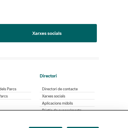
Xarxes socials
Directori
dels Parcs
Directori de contacte
Parcs
Xarxes socials
Aplicacions mòbils
Bústia de suggeriments
Opineu sobre els parcs