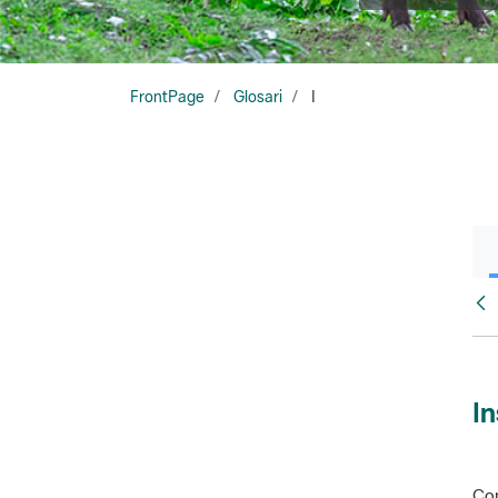
FrontPage
Glosari
I
Glo
In
Con