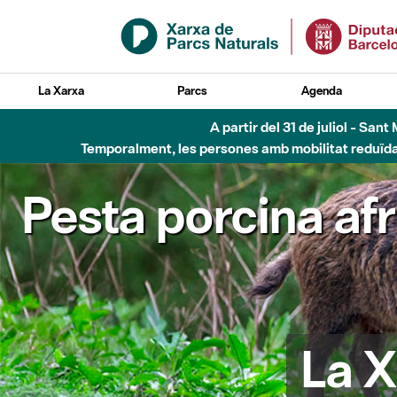
Salta al contingut principal
La Xarxa
Parcs
Agenda
A partir del 31 de juliol - Sa
Temporalment, les persones amb mobilitat reduïda n
Pesta porcina af
La X