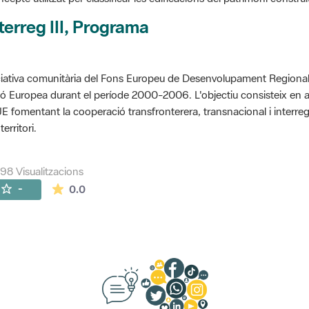
terreg III, Programa
ciativa comunitària del Fons Europeu de Desenvolupament Regional 
ó Europea durant el període 2000-2006. L'objectiu consisteix en 
UE fomentant la cooperació transfronterera, transnacional i interre
territori.
298 Visualitzacions
La mitjana de les valoracions és de 0 estrelles de
-
0.0