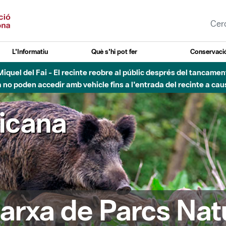
L'Informatiu
Què s'hi pot fer
Conservació
nt Miquel del Fai - El recinte reobre al públic després del tancam
o poden accedir amb vehicle fins a l'entrada del recinte a caus
ricana
arxa de Parcs Nat