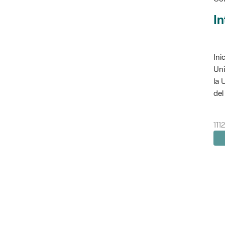
In
Ini
Uni
la 
del 
111