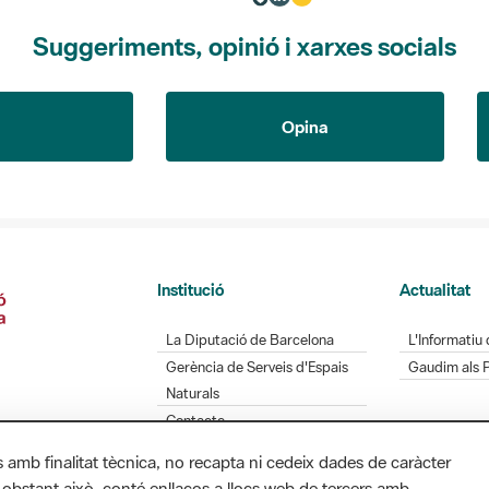
Suggeriments, opinió i xarxes socials
Opina
Institució
Actualitat
La Diputació de Barcelona
L'Informatiu 
Gerència de Serveis d'Espais
Gaudim als 
Naturals
Contacte
s amb finalitat tècnica, no recapta ni cedeix dades de caràcter
 obstant això, conté enllaços a llocs web de tercers amb