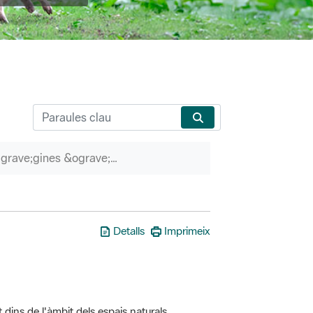
P&agrave;gines &ograve;rfenes
Detalls
Imprimeix
t dins de l'àmbit dels espais naturals