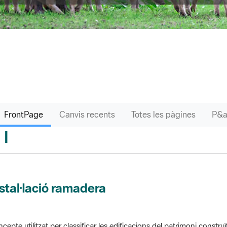
FrontPage
Canvis recents
Totes les pàgines
I
sari
stal·lació ramadera
cepte utilitzat per classificar les edificacions del patrimoni construï