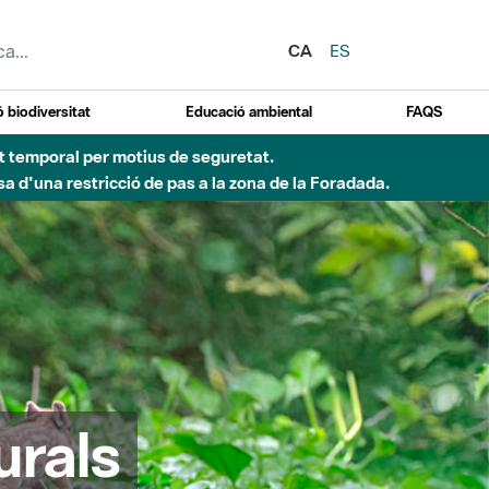
CA
ES
 biodiversitat
Educació ambiental
FAQS
ent temporal per motius de seguretat.
a d'una restricció de pas a la zona de la Foradada.
urals