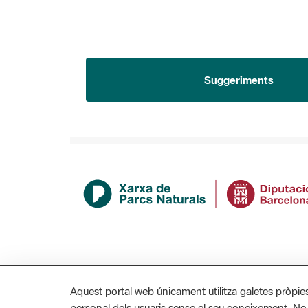
Suggeriments
Aquest portal web únicament utilitza galetes pròpie
personal dels usuaris sense el seu coneixement. No