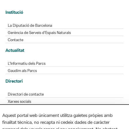
Institució
La Diputació de Barcelona
Gerència de Serveis d'Espais Naturals
Contacte
Actualitat
L'Informatiu dels Parcs
Gaudim als Parcs
Directori
Directori de contacte
Xarxes socials
Aplicacions mòbils
Aquest portal web únicament utilitza galetes pròpies amb
Bústia de suggeriments
finalitat tècnica, no recapta ni cedeix dades de caràcter
Opineu sobre els parcs