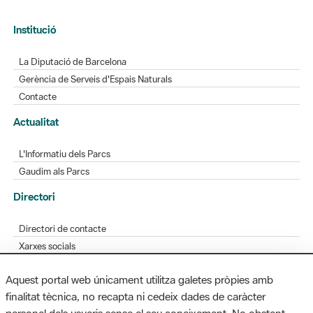
Institució
La Diputació de Barcelona
Gerència de Serveis d'Espais Naturals
Contacte
Actualitat
L'Informatiu dels Parcs
Gaudim als Parcs
Directori
Directori de contacte
Xarxes socials
Aplicacions mòbils
Aquest portal web únicament utilitza galetes pròpies amb
Bústia de suggeriments
finalitat tècnica, no recapta ni cedeix dades de caràcter
Opineu sobre els parcs