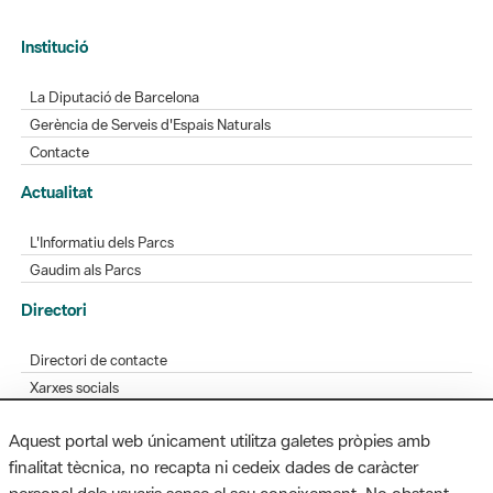
Institució
La Diputació de Barcelona
Gerència de Serveis d'Espais Naturals
Contacte
Actualitat
L'Informatiu dels Parcs
Gaudim als Parcs
Directori
Directori de contacte
Xarxes socials
Aplicacions mòbils
Aquest portal web únicament utilitza galetes pròpies amb
Bústia de suggeriments
finalitat tècnica, no recapta ni cedeix dades de caràcter
Opineu sobre els parcs