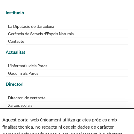
Institució
La Diputació de Barcelona
Gerència de Serveis d'Espais Naturals
Contacte
Actualitat
L'Informatiu dels Parcs
Gaudim als Parcs
Directori
Directori de contacte
Xarxes socials
Aplicacions mòbils
Aquest portal web únicament utilitza galetes pròpies amb
Bústia de suggeriments
finalitat tècnica, no recapta ni cedeix dades de caràcter
Opineu sobre els parcs