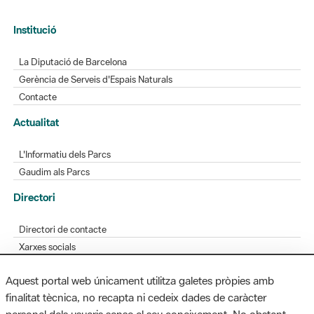
Institució
La Diputació de Barcelona
Gerència de Serveis d'Espais Naturals
Contacte
Actualitat
L'Informatiu dels Parcs
Gaudim als Parcs
Directori
Directori de contacte
Xarxes socials
Aplicacions mòbils
Aquest portal web únicament utilitza galetes pròpies amb
Bústia de suggeriments
finalitat tècnica, no recapta ni cedeix dades de caràcter
Opineu sobre els parcs