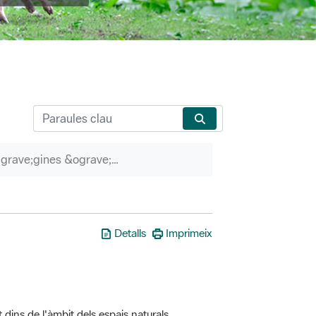
P&agrave;gines &ograve;rfenes
Detalls
Imprimeix
t dins de l'àmbit dels espais naturals