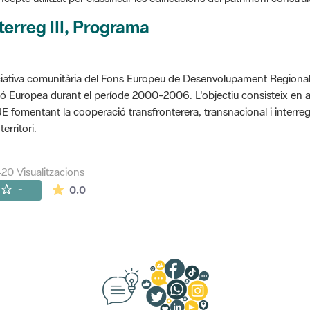
terreg III, Programa
ciativa comunitària del Fons Europeu de Desenvolupament Regional 
ó Europea durant el període 2000-2006. L'objectiu consisteix en 
UE fomentant la cooperació transfronterera, transnacional i interre
territori.
420 Visualitzacions
La mitjana de les valoracions és de 0 estrelles de
-
0.0