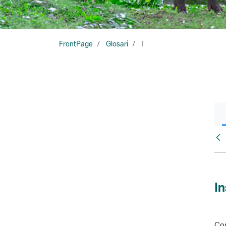
FrontPage
Glosari
I
Glo
In
Con