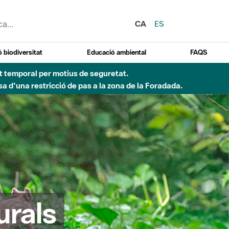
CA
ES
 biodiversitat
Educació ambiental
FAQS
ent temporal per motius de seguretat.
a d'una restricció de pas a la zona de la Foradada.
urals