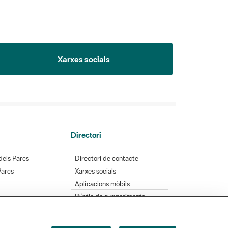
Xarxes socials
Directori
dels Parcs
Directori de contacte
Parcs
Xarxes socials
Aplicacions mòbils
Bústia de suggeriments
Opineu sobre els parcs