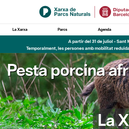
Salta al contingut principal
La Xarxa
Parcs
Agenda
A partir del 31 de juliol - Sa
Temporalment, les persones amb mobilitat reduïda n
Pesta porcina af
La X