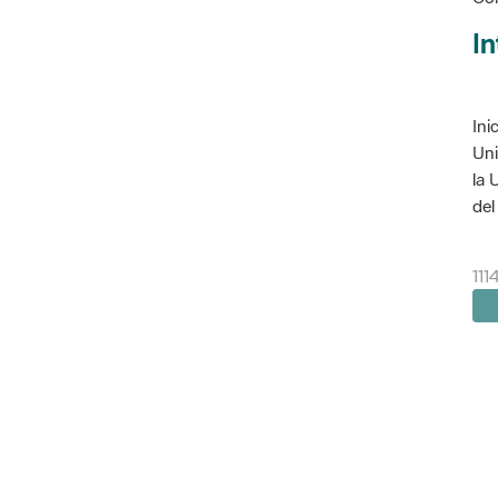
In
Ini
Uni
la 
del 
111