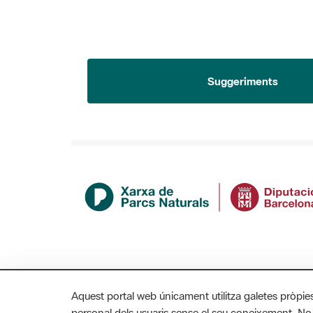
Suggeriments
Aquest portal web únicament utilitza galetes pròpie
personal dels usuaris sense el seu coneixement. No