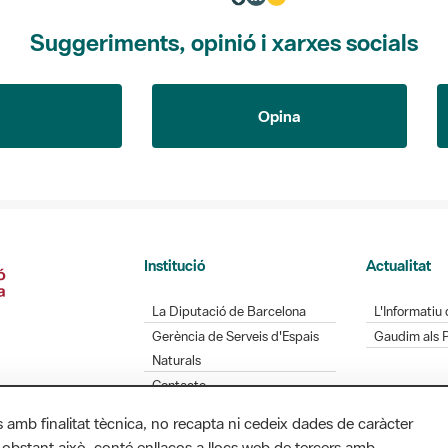
Suggeriments, opinió i xarxes socials
Opina
Institució
Actualitat
La Diputació de Barcelona
L'Informatiu 
Gerència de Serveis d'Espais
Gaudim als 
Naturals
Contacte
s amb finalitat tècnica, no recapta ni cedeix dades de caràcter
 obstant això, conté enllaços a llocs web de tercers amb