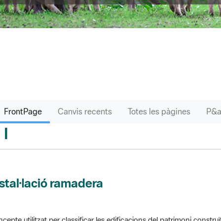
FrontPage
Canvis recents
Totes les pàgines
I
sari
stal·lació ramadera
cepte utilitzat per classificar les edificacions del patrimoni construï