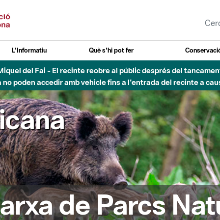
L'Informatiu
Què s'hi pot fer
Conservació
nt Miquel del Fai - El recinte reobre al públic després del tancam
o poden accedir amb vehicle fins a l'entrada del recinte a caus
ricana
arxa de Parcs Nat