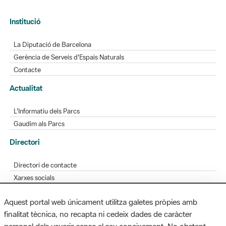
Institució
La Diputació de Barcelona
Gerència de Serveis d'Espais Naturals
Contacte
Actualitat
L'Informatiu dels Parcs
Gaudim als Parcs
Directori
Directori de contacte
Xarxes socials
Aplicacions mòbils
Aquest portal web únicament utilitza galetes pròpies amb
Bústia de suggeriments
finalitat tècnica, no recapta ni cedeix dades de caràcter
Opineu sobre els parcs