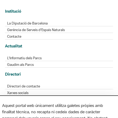
Institució
La Diputació de Barcelona
Gerència de Serveis d'Espais Naturals
Contacte
Actualitat
L'Informatiu dels Parcs
Gaudim als Parcs
Directori
Directori de contacte
Xarxes socials
Aplicacions mòbils
Aquest portal web únicament utilitza galetes pròpies amb
Bústia de suggeriments
finalitat tècnica, no recapta ni cedeix dades de caràcter
Opineu sobre els parcs