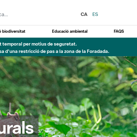
CA
ES
 biodiversitat
Educació ambiental
FAQS
ent temporal per motius de seguretat.
a d'una restricció de pas a la zona de la Foradada.
urals