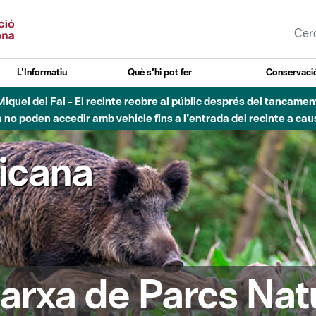
L'Informatiu
Què s'hi pot fer
Conservació
nt Miquel del Fai - El recinte reobre al públic després del tancam
o poden accedir amb vehicle fins a l'entrada del recinte a caus
ricana
arxa de Parcs Nat