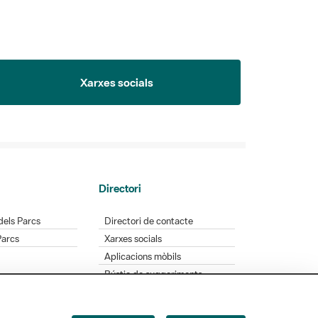
Xarxes socials
Directori
dels Parcs
Directori de contacte
Parcs
Xarxes socials
Aplicacions mòbils
Bústia de suggeriments
Opineu sobre els parcs