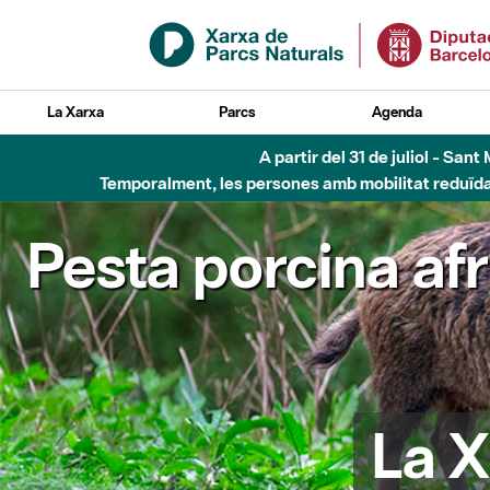
Salta al contingut principal
La Xarxa
Parcs
Agenda
A partir del 31 de juliol - Sa
Temporalment, les persones amb mobilitat reduïda n
Pesta porcina af
La X