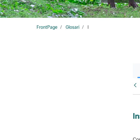
FrontPage
Glosari
I
Glo
In
Con