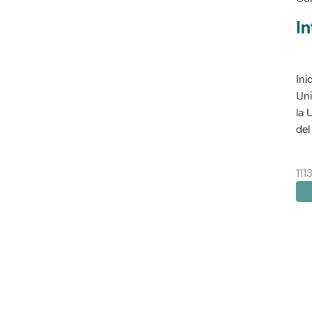
In
Ini
Uni
la 
del 
111