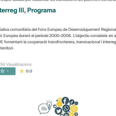
terreg III, Programa
ciativa comunitària del Fons Europeu de Desenvolupament Regional 
ó Europea durant el període 2000-2006. L'objectiu consisteix en 
UE fomentant la cooperació transfronterera, transnacional i interre
territori.
356 Visualitzacions
La mitjana de les valoracions és de 0 estrelles de
-
0.0