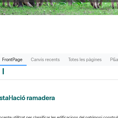
FrontPage
Canvis recents
Totes les pàgines
I
sari
stal·lació ramadera
cepte utilitzat per classificar les edificacions del patrimoni construï