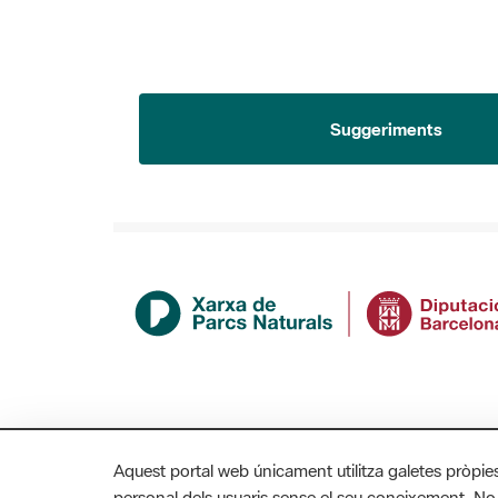
Suggeriments
Aquest portal web únicament utilitza galetes pròpie
personal dels usuaris sense el seu coneixement. No