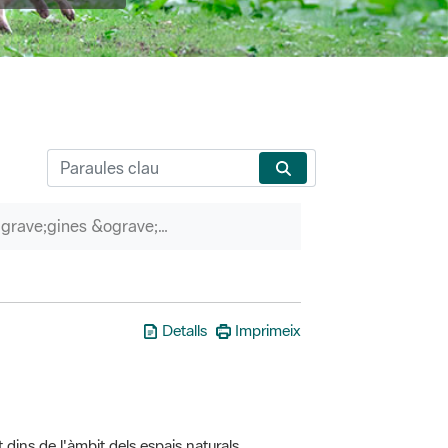
P&agrave;gines &ograve;rfenes
Detalls
Imprimeix
t dins de l'àmbit dels espais naturals