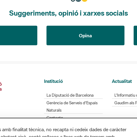
Suggeriments, opinió i xarxes socials
Opina
Institució
Actualitat
La Diputació de Barcelona
L'Informatiu 
Gerència de Serveis d'Espais
Gaudim als 
Naturals
Contacte
s amb finalitat tècnica, no recapta ni cedeix dades de caràcter
 obstant això, conté enllaços a llocs web de tercers amb