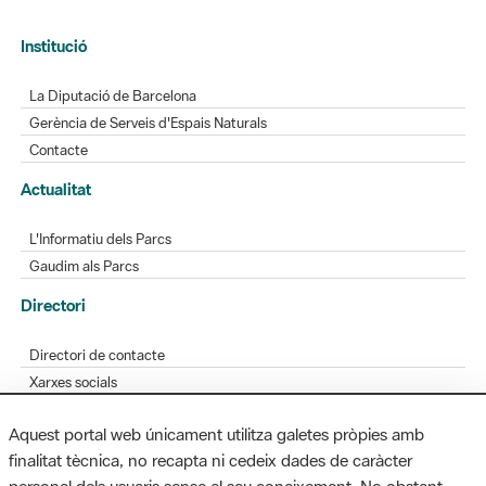
Institució
La Diputació de Barcelona
Gerència de Serveis d'Espais Naturals
Contacte
Actualitat
L'Informatiu dels Parcs
Gaudim als Parcs
Directori
Directori de contacte
Xarxes socials
Aplicacions mòbils
Aquest portal web únicament utilitza galetes pròpies amb
Bústia de suggeriments
finalitat tècnica, no recapta ni cedeix dades de caràcter
Opineu sobre els parcs