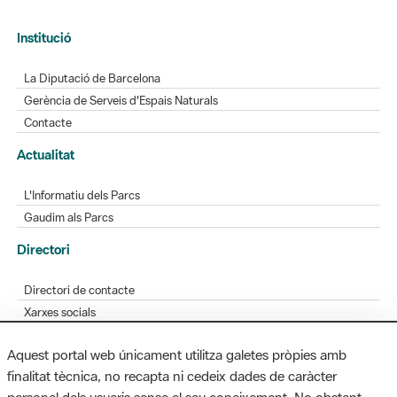
Institució
La Diputació de Barcelona
Gerència de Serveis d'Espais Naturals
Contacte
Actualitat
L'Informatiu dels Parcs
Gaudim als Parcs
Directori
Directori de contacte
Xarxes socials
Aplicacions mòbils
Aquest portal web únicament utilitza galetes pròpies amb
Bústia de suggeriments
finalitat tècnica, no recapta ni cedeix dades de caràcter
Opineu sobre els parcs