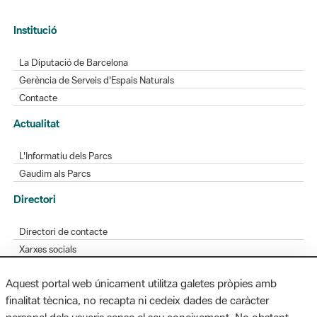
Institució
La Diputació de Barcelona
Gerència de Serveis d'Espais Naturals
Contacte
Actualitat
L'Informatiu dels Parcs
Gaudim als Parcs
Directori
Directori de contacte
Xarxes socials
Aplicacions mòbils
Aquest portal web únicament utilitza galetes pròpies amb
Bústia de suggeriments
finalitat tècnica, no recapta ni cedeix dades de caràcter
Opineu sobre els parcs