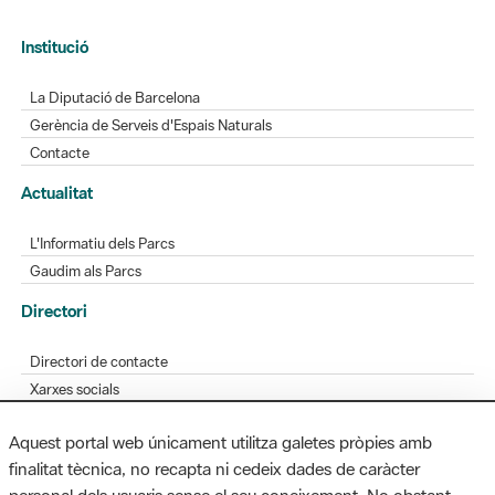
Institució
La Diputació de Barcelona
Gerència de Serveis d'Espais Naturals
Contacte
Actualitat
L'Informatiu dels Parcs
Gaudim als Parcs
Directori
Directori de contacte
Xarxes socials
Aplicacions mòbils
Aquest portal web únicament utilitza galetes pròpies amb
Bústia de suggeriments
finalitat tècnica, no recapta ni cedeix dades de caràcter
Opineu sobre els parcs