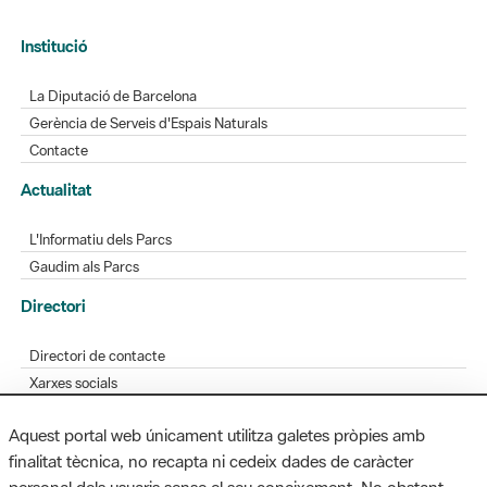
Institució
La Diputació de Barcelona
Gerència de Serveis d'Espais Naturals
Contacte
Actualitat
L'Informatiu dels Parcs
Gaudim als Parcs
Directori
Directori de contacte
Xarxes socials
Aplicacions mòbils
Aquest portal web únicament utilitza galetes pròpies amb
Bústia de suggeriments
finalitat tècnica, no recapta ni cedeix dades de caràcter
Opineu sobre els parcs