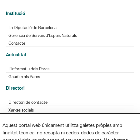
Institució
La Diputació de Barcelona
Gerència de Serveis d'Espais Naturals
Contacte
Actualitat
L'Informatiu dels Parcs
Gaudim als Parcs
Directori
Directori de contacte
Xarxes socials
Aplicacions mòbils
Aquest portal web únicament utilitza galetes pròpies amb
Bústia de suggeriments
finalitat tècnica, no recapta ni cedeix dades de caràcter
Opineu sobre els parcs