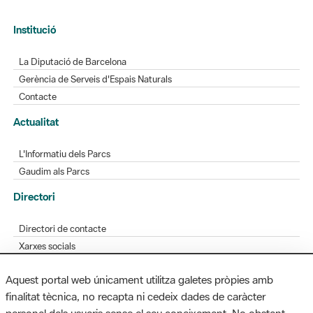
Institució
La Diputació de Barcelona
Gerència de Serveis d'Espais Naturals
Contacte
Actualitat
L'Informatiu dels Parcs
Gaudim als Parcs
Directori
Directori de contacte
Xarxes socials
Aplicacions mòbils
Aquest portal web únicament utilitza galetes pròpies amb
Bústia de suggeriments
finalitat tècnica, no recapta ni cedeix dades de caràcter
Opineu sobre els parcs