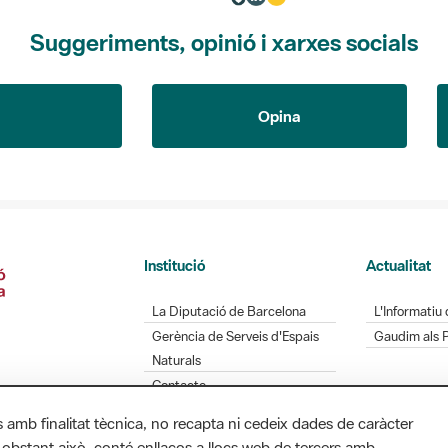
Suggeriments, opinió i xarxes socials
Opina
Institució
Actualitat
La Diputació de Barcelona
L'Informatiu 
Gerència de Serveis d'Espais
Gaudim als 
Naturals
Contacte
s amb finalitat tècnica, no recapta ni cedeix dades de caràcter
 obstant això, conté enllaços a llocs web de tercers amb