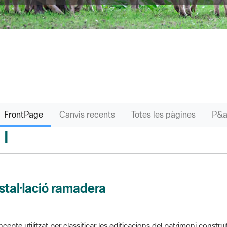
FrontPage
Canvis recents
Totes les pàgines
I
sari
stal·lació ramadera
cepte utilitzat per classificar les edificacions del patrimoni construï