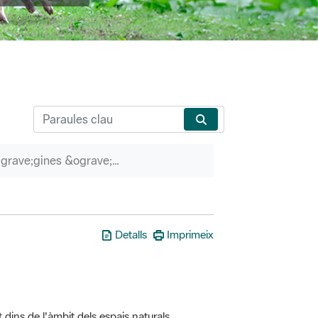
P&agrave;gines &ograve;rfenes
Detalls
Imprimeix
t dins de l'àmbit dels espais naturals