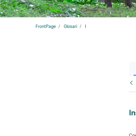
FrontPage
Glosari
I
Glo
In
Con