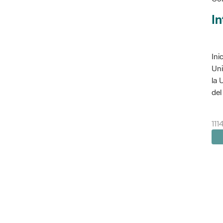
In
Ini
Uni
la 
del 
111