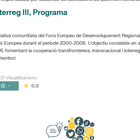
terreg III, Programa
ciativa comunitària del Fons Europeu de Desenvolupament Regional 
ó Europea durant el període 2000-2006. L'objectiu consisteix en 
UE fomentant la cooperació transfronterera, transnacional i interre
territori.
421 Visualitzacions
La mitjana de les valoracions és de 0 estrelles de
-
0.0