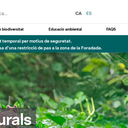
CA
ES
 biodiversitat
Educació ambiental
FAQS
ent temporal per motius de seguretat.
a d'una restricció de pas a la zona de la Foradada.
urals