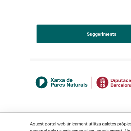
Suggeriments
Aquest portal web únicament utilitza galetes pròpie
personal dels usuaris sense el seu coneixement. No