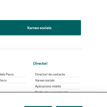
Xarxes socials
Directori
dels Parcs
Directori de contacte
Parcs
Xarxes socials
Aplicacions mòbils
Bústia de suggeriments
Opineu sobre els parcs