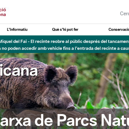
L'Informatiu
Què s'hi pot fer
Conservació
nt Miquel del Fai - El recinte reobre al públic després del tancam
o poden accedir amb vehicle fins a l'entrada del recinte a caus
ricana
arxa de Parcs Nat