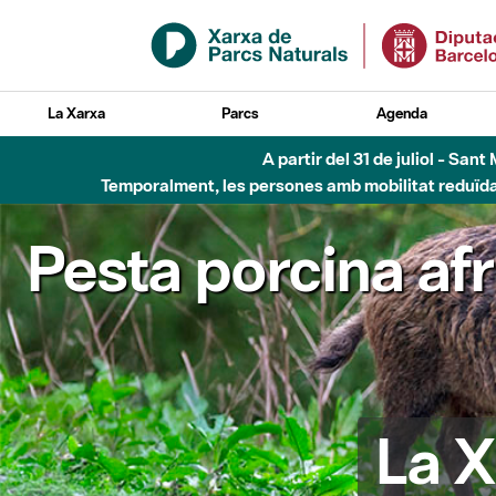
Salta al contingut principal
La Xarxa
Parcs
Agenda
A partir del 31 de juliol - Sa
Temporalment, les persones amb mobilitat reduïda n
Pesta porcina af
La X