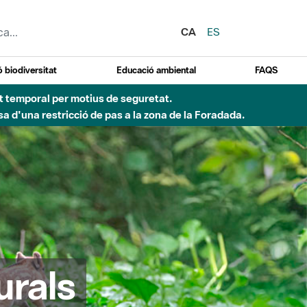
CA
ES
 biodiversitat
Educació ambiental
FAQS
ent temporal per motius de seguretat.
a d'una restricció de pas a la zona de la Foradada.
urals