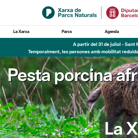
Salta al contingut principal
La Xarxa
Parcs
Agenda
A partir del 31 de juliol - Sa
Temporalment, les persones amb mobilitat reduïda n
Pesta porcina af
La X