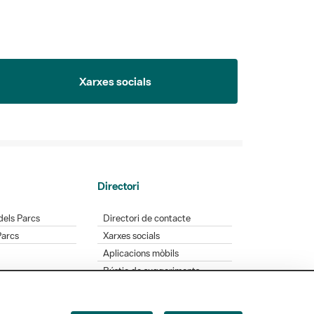
Xarxes socials
Directori
dels Parcs
Directori de contacte
Parcs
Xarxes socials
Aplicacions mòbils
Bústia de suggeriments
Opineu sobre els parcs