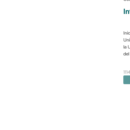
In
Ini
Uni
la 
del 
111