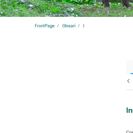
FrontPage
Glosari
I
Glo
In
Con