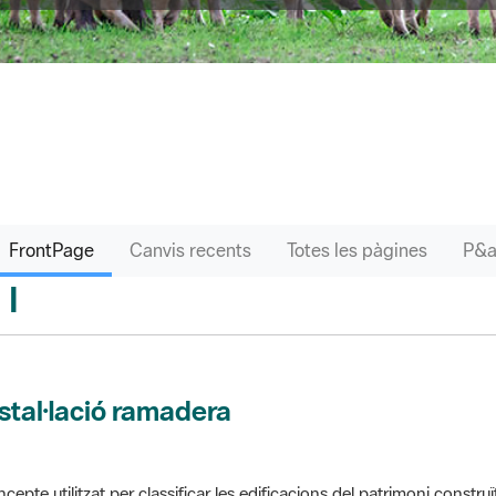
FrontPage
Canvis recents
Totes les pàgines
I
sari
stal·lació ramadera
cepte utilitzat per classificar les edificacions del patrimoni construï