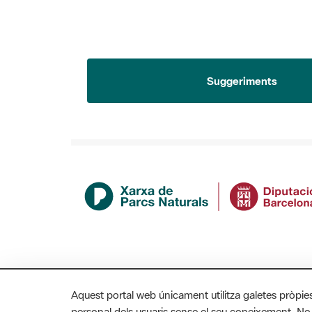
Suggeriments
Aquest portal web únicament utilitza galetes pròpie
personal dels usuaris sense el seu coneixement. No