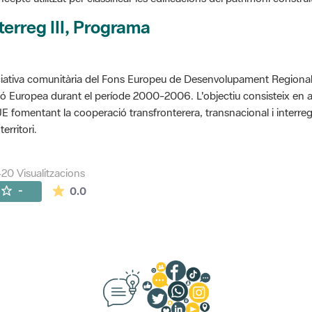
terreg III, Programa
ciativa comunitària del Fons Europeu de Desenvolupament Regional 
ó Europea durant el període 2000-2006. L'objectiu consisteix en 
UE fomentant la cooperació transfronterera, transnacional i interre
territori.
420 Visualitzacions
La mitjana de les valoracions és de 0 estrelles de
-
0.0