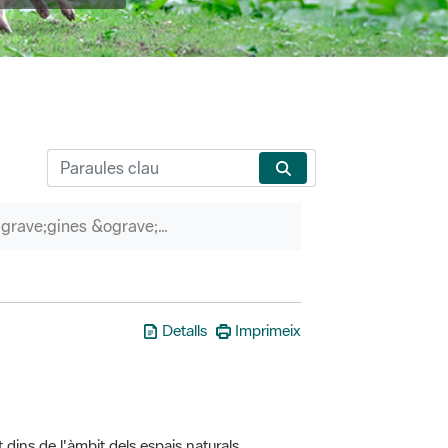
P&agrave;gines &ograve;rfenes
Detalls
Imprimeix
t dins de l'àmbit dels espais naturals