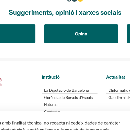
Suggeriments, opinió i xarxes socials
Opina
Institució
Actualitat
La Diputació de Barcelona
L'Informatiu 
Gerència de Serveis d'Espais
Gaudim als 
Naturals
Contacte
s amb finalitat tècnica, no recapta ni cedeix dades de caràcter
 obstant això, conté enllaços a llocs web de tercers amb