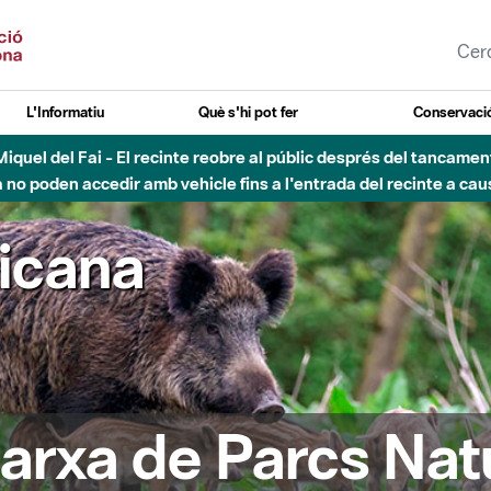
L'Informatiu
Què s'hi pot fer
Conservació
nt Miquel del Fai - El recinte reobre al públic després del tancam
o poden accedir amb vehicle fins a l'entrada del recinte a caus
ricana
arxa de Parcs Nat