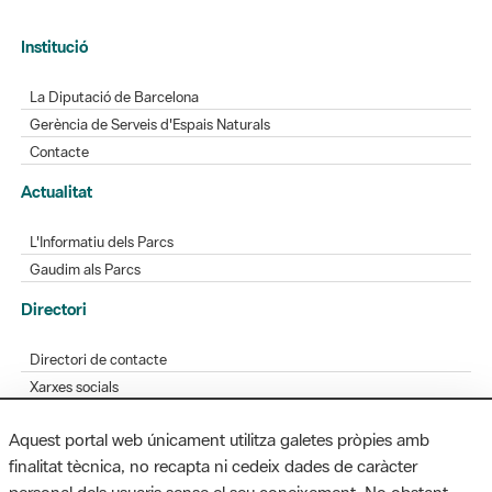
Institució
La Diputació de Barcelona
Gerència de Serveis d'Espais Naturals
Contacte
Actualitat
L'Informatiu dels Parcs
Gaudim als Parcs
Directori
Directori de contacte
Xarxes socials
Aplicacions mòbils
Aquest portal web únicament utilitza galetes pròpies amb
Bústia de suggeriments
finalitat tècnica, no recapta ni cedeix dades de caràcter
Opineu sobre els parcs