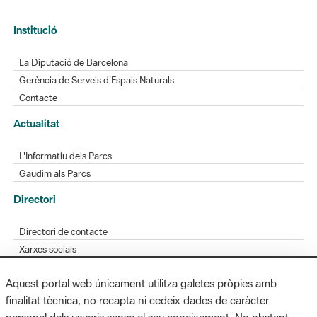
Institució
La Diputació de Barcelona
Gerència de Serveis d'Espais Naturals
Contacte
Actualitat
L'Informatiu dels Parcs
Gaudim als Parcs
Directori
Directori de contacte
Xarxes socials
Aplicacions mòbils
Aquest portal web únicament utilitza galetes pròpies amb
Bústia de suggeriments
finalitat tècnica, no recapta ni cedeix dades de caràcter
Opineu sobre els parcs