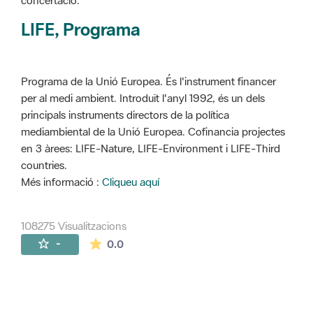
concertació.
LIFE, Programa
Programa de la Unió Europea. És l'instrument financer
per al medi ambient. Introduït l'anyl 1992, és un dels
principals instruments directors de la política
mediambiental de la Unió Europea. Cofinancia projectes
en 3 àrees: LIFE-Nature, LIFE-Environment i LIFE-Third
countries.
Més informació :
Cliqueu aquí
108275 Visualitzacions
La mitjana de les valoracions és de 0 estr
-
0.0