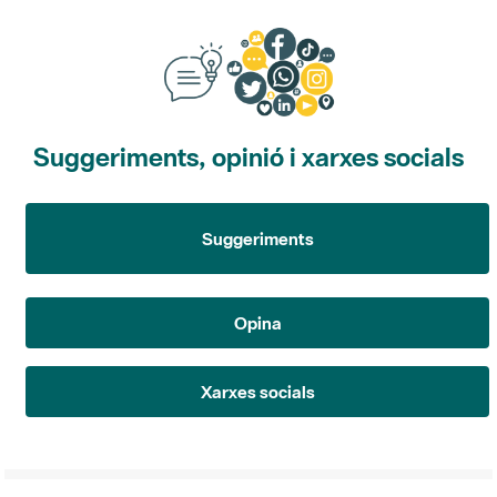
Suggeriments, opinió i xarxes socials
Suggeriments
Opina
Xarxes socials