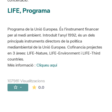
concertació.
LIFE, Programa
Programa de la Unió Europea. És l'instrument financer
per al medi ambient. Introduït l'anyl 1992, és un dels
principals instruments directors de la política
mediambiental de la Unió Europea. Cofinancia projectes
en 3 àrees: LIFE-Nature, LIFE-Environment i LIFE-Third
countries.
Més informació :
Cliqueu aquí
107981 Visualitzacions
La mitjana de les valoracions és de 0 estr
-
0.0