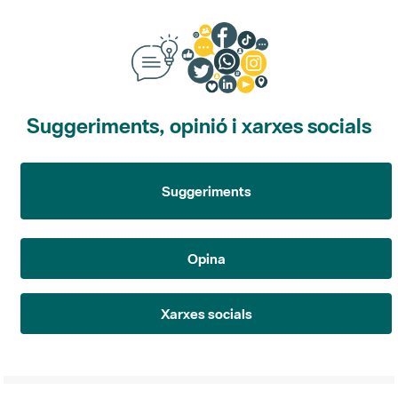
Suggeriments, opinió i xarxes socials
Suggeriments
Opina
Xarxes socials