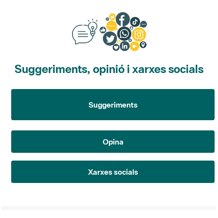
Suggeriments, opinió i xarxes socials
Suggeriments
Opina
Xarxes socials