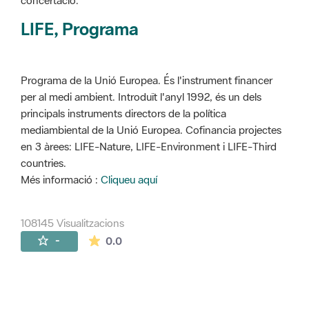
concertació.
LIFE, Programa
Programa de la Unió Europea. És l'instrument financer
per al medi ambient. Introduït l'anyl 1992, és un dels
principals instruments directors de la política
mediambiental de la Unió Europea. Cofinancia projectes
en 3 àrees: LIFE-Nature, LIFE-Environment i LIFE-Third
countries.
Més informació :
Cliqueu aquí
108145 Visualitzacions
La mitjana de les valoracions és de 0 estr
-
0.0