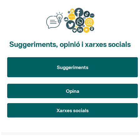
Suggeriments, opinió i xarxes socials
Suggeriments
Opina
Xarxes socials