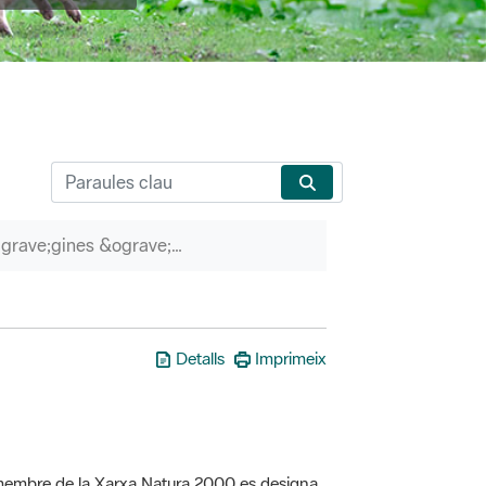
P&agrave;gines &ograve;rfenes
Detalls
Imprimeix
a membre de la Xarxa Natura 2000 es designa