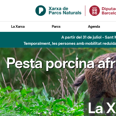
Salta al contingut principal
La Xarxa
Parcs
Agenda
A partir del 31 de juliol - Sa
Temporalment, les persones amb mobilitat reduïda n
Pesta porcina af
La X