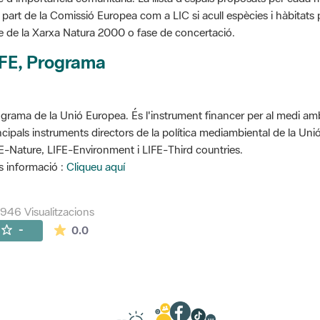
 part de la Comissió Europea com a LIC si acull espècies i hàbitats p
e de la Xarxa Natura 2000 o fase de concertació.
IFE, Programa
grama de la Unió Europea. És l'instrument financer per al medi ambi
ncipals instruments directors de la política mediambiental de la Un
E-Nature, LIFE-Environment i LIFE-Third countries.
 informació :
Cliqueu aquí
946 Visualitzacions
La mitjana de les valoracions és de 0 estrelles de
-
0.0