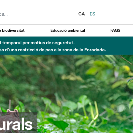
CA
ES
 biodiversitat
Educació ambiental
FAQS
ent temporal per motius de seguretat.
a d'una restricció de pas a la zona de la Foradada.
urals