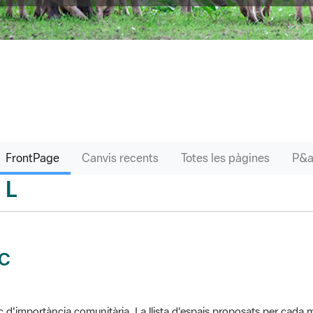
FrontPage
Canvis recents
Totes les pàgines
L
sari
IC
c d'importància comunitària. La llista d'espais proposats per cad