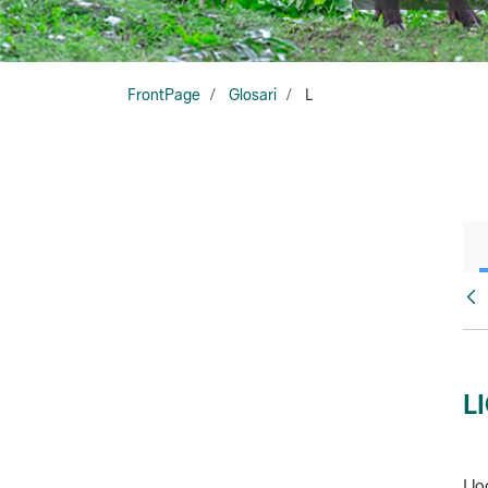
FrontPage
Glosari
L
Glo
L
Llo