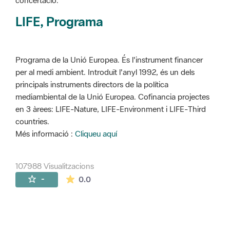
concertació.
LIFE, Programa
Programa de la Unió Europea. És l'instrument financer
per al medi ambient. Introduït l'anyl 1992, és un dels
principals instruments directors de la política
mediambiental de la Unió Europea. Cofinancia projectes
en 3 àrees: LIFE-Nature, LIFE-Environment i LIFE-Third
countries.
Més informació :
Cliqueu aquí
107988 Visualitzacions
La mitjana de les valoracions és de 0 estr
-
0.0