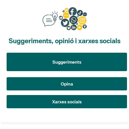
Suggeriments, opinió i xarxes socials
Suggeriments
Opina
Xarxes socials