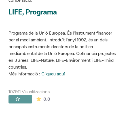
concertació.
LIFE, Programa
Programa de la Unió Europea. És l'instrument financer
per al medi ambient. Introduït l'anyl 1992, és un dels
principals instruments directors de la política
mediambiental de la Unió Europea. Cofinancia projectes
en 3 àrees: LIFE-Nature, LIFE-Environment i LIFE-Third
countries.
Més informació :
Cliqueu aquí
107911 Visualitzacions
La mitjana de les valoracions és de 0 estr
-
0.0