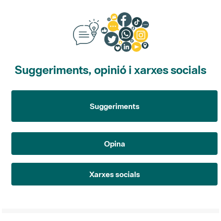
Suggeriments, opinió i xarxes socials
Suggeriments
Opina
Xarxes socials