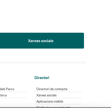
Xarxes socials
Directori
dels Parcs
Directori de contacte
Parcs
Xarxes socials
Aplicacions mòbils
Bústia de suggeriments