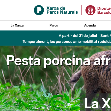
Salta al contingut principal
La Xarxa
Parcs
Agenda
A partir del 31 de juliol - Sa
Temporalment, les persones amb mobilitat reduïda n
Pesta porcina af
La X