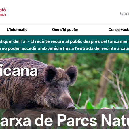
L'Informatiu
Què s'hi pot fer
Conservació
nt Miquel del Fai - El recinte reobre al públic després del tancam
o poden accedir amb vehicle fins a l'entrada del recinte a caus
ricana
arxa de Parcs Nat