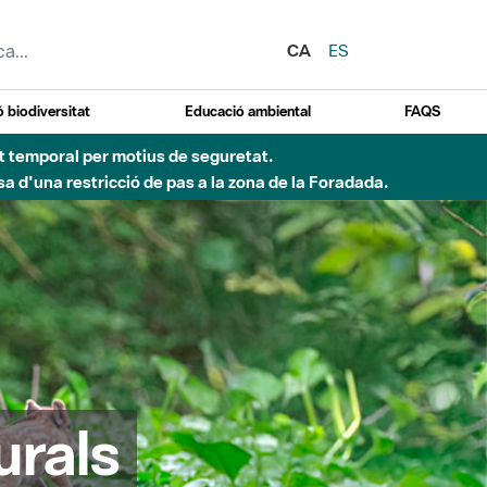
CA
ES
 biodiversitat
Educació ambiental
FAQS
ent temporal per motius de seguretat.
a d'una restricció de pas a la zona de la Foradada.
urals