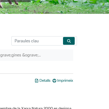
P&agrave;gines &ograve;rfenes
Detalls
Imprimeix
a membre de la Xarxa Natura 2000 es designa