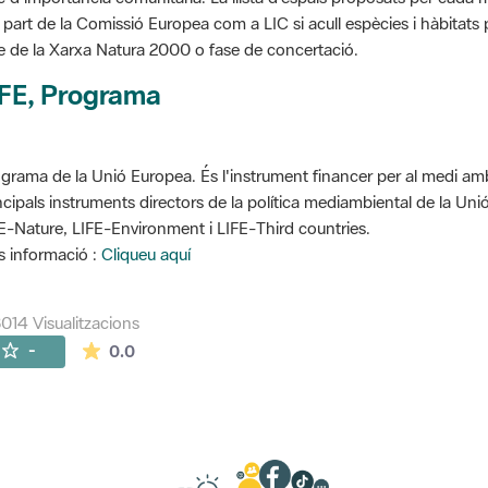
 part de la Comissió Europea com a LIC si acull espècies i hàbitats p
e de la Xarxa Natura 2000 o fase de concertació.
IFE, Programa
grama de la Unió Europea. És l'instrument financer per al medi ambi
ncipals instruments directors de la política mediambiental de la Un
E-Nature, LIFE-Environment i LIFE-Third countries.
 informació :
Cliqueu aquí
014 Visualitzacions
La mitjana de les valoracions és de 0 estrelles de
-
0.0