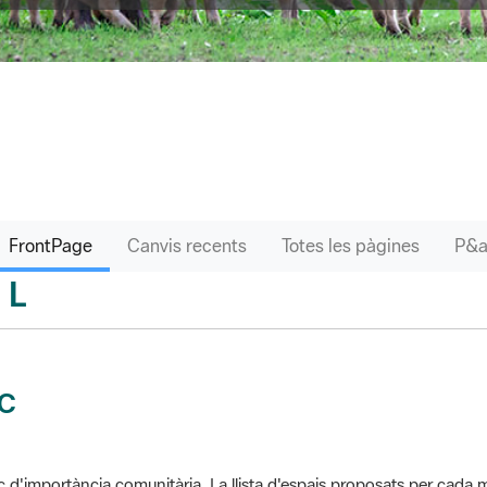
FrontPage
Canvis recents
Totes les pàgines
L
sari
IC
c d'importància comunitària. La llista d'espais proposats per cad