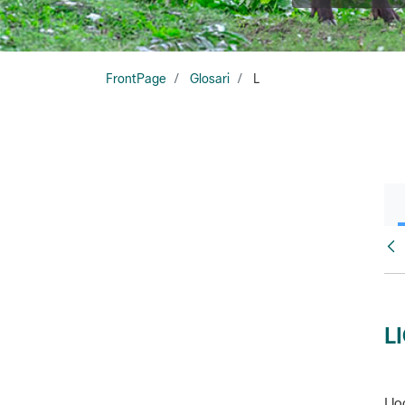
FrontPage
Glosari
L
Glo
L
Llo