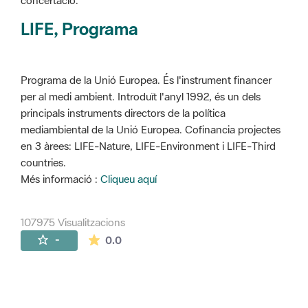
concertació.
LIFE, Programa
Programa de la Unió Europea. És l'instrument financer
per al medi ambient. Introduït l'anyl 1992, és un dels
principals instruments directors de la política
mediambiental de la Unió Europea. Cofinancia projectes
en 3 àrees: LIFE-Nature, LIFE-Environment i LIFE-Third
countries.
Més informació :
Cliqueu aquí
107975 Visualitzacions
La mitjana de les valoracions és de 0 estr
-
0.0