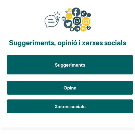
Suggeriments, opinió i xarxes socials
Suggeriments
Opina
Xarxes socials