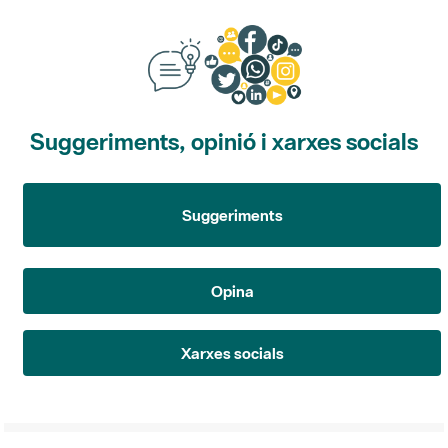
Suggeriments, opinió i xarxes socials
Suggeriments
Opina
Xarxes socials