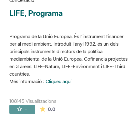
concertació.
LIFE, Programa
Programa de la Unió Europea. És l'instrument financer
per al medi ambient. Introduït l'anyl 1992, és un dels
principals instruments directors de la política
mediambiental de la Unió Europea. Cofinancia projectes
en 3 àrees: LIFE-Nature, LIFE-Environment i LIFE-Third
countries.
Més informació :
Cliqueu aquí
108145 Visualitzacions
La mitjana de les valoracions és de 0 estr
-
0.0