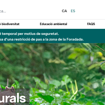
CA
ES
 biodiversitat
Educació ambiental
FAQS
ent temporal per motius de seguretat.
a d'una restricció de pas a la zona de la Foradada.
urals