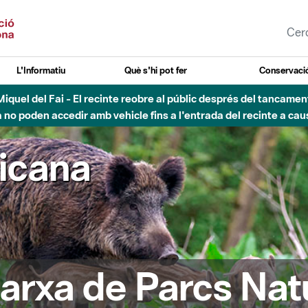
L'Informatiu
Què s'hi pot fer
Conservació
nt Miquel del Fai - El recinte reobre al públic després del tancam
o poden accedir amb vehicle fins a l'entrada del recinte a caus
ricana
arxa de Parcs Nat