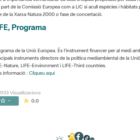
 part de la Comissió Europea com a LIC si acull espècies i hàbitats p
e de la Xarxa Natura 2000 o fase de concertació.
IFE, Programa
grama de la Unió Europea. És l'instrument financer per al medi ambi
ncipals instruments directors de la política mediambiental de la Un
E-Nature, LIFE-Environment i LIFE-Third countries.
 informació :
Cliqueu aquí
933 Visualitzacions
La mitjana de les valoracions és de 0 estrelles de
-
0.0