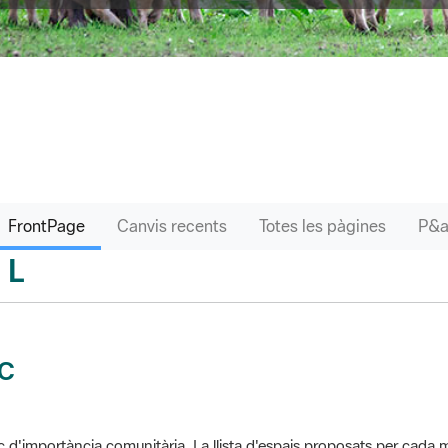
FrontPage
Canvis recents
Totes les pàgines
L
sari
IC
c d'importància comunitària. La llista d'espais proposats per cad