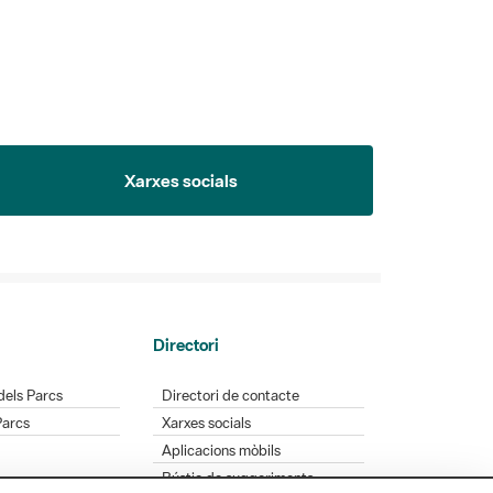
Xarxes socials
Directori
dels Parcs
Directori de contacte
Parcs
Xarxes socials
Aplicacions mòbils
Bústia de suggeriments