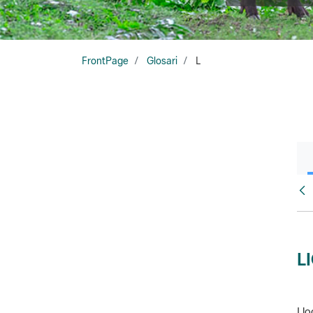
FrontPage
Glosari
L
Glo
L
Llo