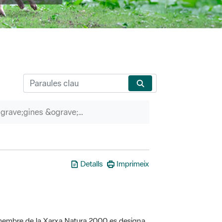
P&agrave;gines &ograve;rfenes
Detalls
Imprimeix
a membre de la Xarxa Natura 2000 es designa