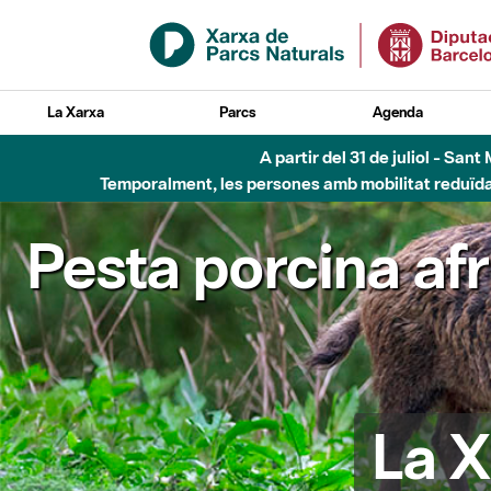
Salta al contingut principal
La Xarxa
Parcs
Agenda
A partir del 31 de juliol - Sa
Temporalment, les persones amb mobilitat reduïda n
Pesta porcina af
La X