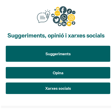
Suggeriments, opinió i xarxes socials
Suggeriments
Opina
Xarxes socials