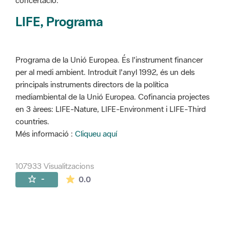
concertació.
LIFE, Programa
Programa de la Unió Europea. És l'instrument financer
per al medi ambient. Introduït l'anyl 1992, és un dels
principals instruments directors de la política
mediambiental de la Unió Europea. Cofinancia projectes
en 3 àrees: LIFE-Nature, LIFE-Environment i LIFE-Third
countries.
Més informació :
Cliqueu aquí
107933 Visualitzacions
La mitjana de les valoracions és de 0 estr
-
0.0