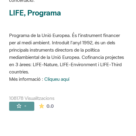
concertació.
LIFE, Programa
Programa de la Unió Europea. És l'instrument financer
per al medi ambient. Introduït l'anyl 1992, és un dels
principals instruments directors de la política
mediambiental de la Unió Europea. Cofinancia projectes
en 3 àrees: LIFE-Nature, LIFE-Environment i LIFE-Third
countries.
Més informació :
Cliqueu aquí
108178 Visualitzacions
La mitjana de les valoracions és de 0 estr
-
0.0