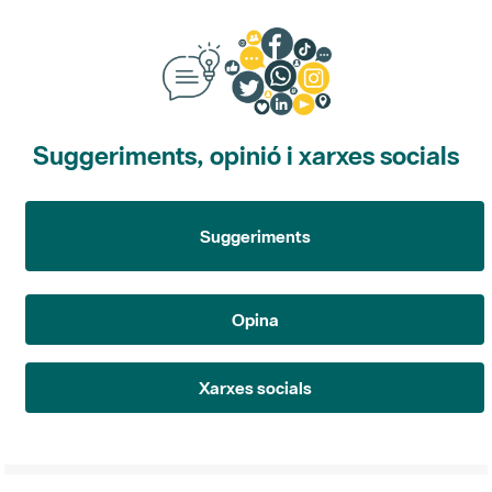
Suggeriments, opinió i xarxes socials
Suggeriments
Opina
Xarxes socials