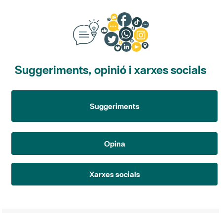
Suggeriments, opinió i xarxes socials
Suggeriments
Opina
Xarxes socials