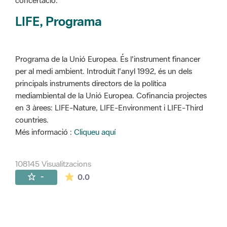
concertació.
LIFE, Programa
Programa de la Unió Europea. És l'instrument financer
per al medi ambient. Introduït l'anyl 1992, és un dels
principals instruments directors de la política
mediambiental de la Unió Europea. Cofinancia projectes
en 3 àrees: LIFE-Nature, LIFE-Environment i LIFE-Third
countries.
Més informació :
Cliqueu aquí
108145 Visualitzacions
La mitjana de les valoracions és de 0 estr
-
0.0