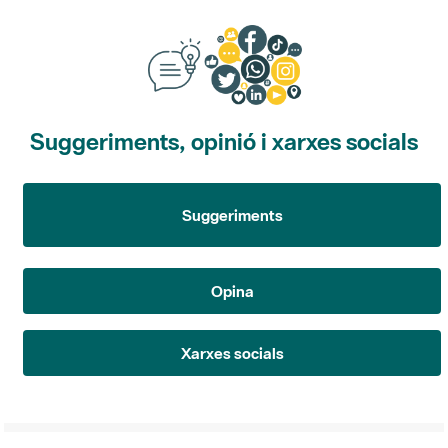
Suggeriments, opinió i xarxes socials
Suggeriments
Opina
Xarxes socials