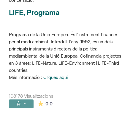
concertació.
LIFE, Programa
Programa de la Unió Europea. És l'instrument financer
per al medi ambient. Introduït l'anyl 1992, és un dels
principals instruments directors de la política
mediambiental de la Unió Europea. Cofinancia projectes
en 3 àrees: LIFE-Nature, LIFE-Environment i LIFE-Third
countries.
Més informació :
Cliqueu aquí
108178 Visualitzacions
La mitjana de les valoracions és de 0 estr
-
0.0