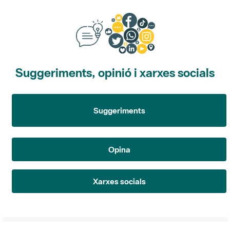
Suggeriments, opinió i xarxes socials
Suggeriments
Opina
Xarxes socials