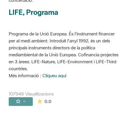
concertació.
LIFE, Programa
Programa de la Unió Europea. És l'instrument financer
per al medi ambient. Introduït l'anyl 1992, és un dels
principals instruments directors de la política
mediambiental de la Unió Europea. Cofinancia projectes
en 3 àrees: LIFE-Nature, LIFE-Environment i LIFE-Third
countries.
Més informació :
Cliqueu aquí
107946 Visualitzacions
La mitjana de les valoracions és de 0 estr
-
0.0