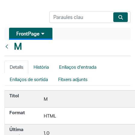
FrontPage
M
Vés enrere
Detalls
Història
Enllaços d'entrada
Enllaços de sortida
Fitxers adjunts
Títol
M
Format
HTML
Última
1.0