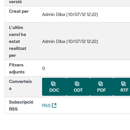
versió
Creat per
Admin Diba (10/07/12 12:22)
L'ultim
canvi ha
estat
Admin Diba (10/07/12 12:22)
realitzat
per
Fitxers
0
adjunts
Converteix
a
DOC
ODT
PDF
RTF
Subscripció
(Obre una nova finestra)
RSS
RSS