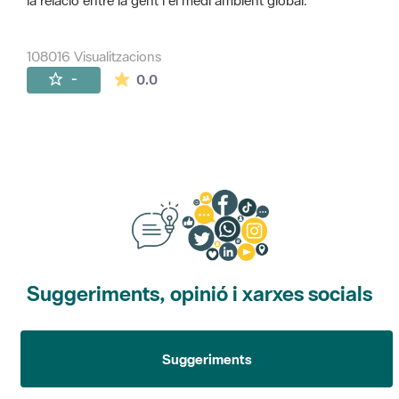
la relació entre la gent i el medi ambient global.
108016 Visualitzacions
La mitjana de les valoracions és de 0 estr
-
0.0
Suggeriments, opinió i xarxes socials
Suggeriments