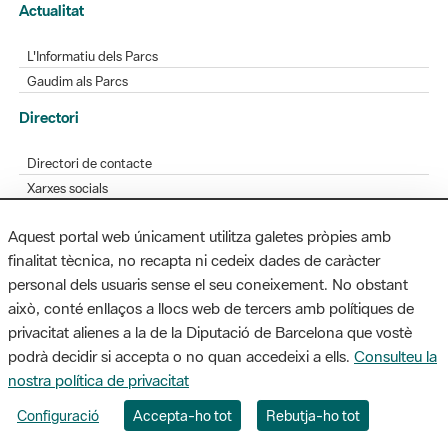
Actualitat
L'Informatiu dels Parcs
Gaudim als Parcs
Directori
Directori de contacte
Xarxes socials
Aplicacions mòbils
Aquest portal web únicament utilitza galetes pròpies amb
Bústia de suggeriments
finalitat tècnica, no recapta ni cedeix dades de caràcter
Opineu sobre els parcs
personal dels usuaris sense el seu coneixement. No obstant
això, conté enllaços a llocs web de tercers amb polítiques de
privacitat alienes a la de la Diputació de Barcelona que vostè
podrà decidir si accepta o no quan accedeixi a ells.
Consulteu la
MAPA WEB
AVÍS LEGAL
ACCESSIBILITAT
nostra política de privacitat
Diputació de Barcelona. Edifici Llacuna, 1a planta. Badajoz, 49. 08005
Configuració
Accepta-ho tot
Rebutja-ho tot
Barcelona. Tel. 934 022 428 / xarxaparcs@diba.cat