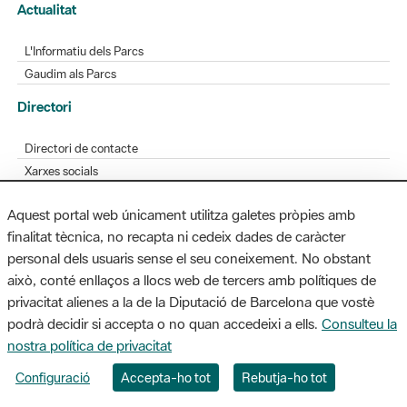
Actualitat
L'Informatiu dels Parcs
Gaudim als Parcs
Directori
Directori de contacte
Xarxes socials
Aplicacions mòbils
Aquest portal web únicament utilitza galetes pròpies amb
Bústia de suggeriments
finalitat tècnica, no recapta ni cedeix dades de caràcter
Opineu sobre els parcs
personal dels usuaris sense el seu coneixement. No obstant
això, conté enllaços a llocs web de tercers amb polítiques de
privacitat alienes a la de la Diputació de Barcelona que vostè
podrà decidir si accepta o no quan accedeixi a ells.
Consulteu la
MAPA WEB
AVÍS LEGAL
ACCESSIBILITAT
nostra política de privacitat
Diputació de Barcelona. Edifici Llacuna, 1a planta. Badajoz, 49. 08005
Configuració
Accepta-ho tot
Rebutja-ho tot
Barcelona. Tel. 934 022 428 / xarxaparcs@diba.cat