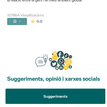
la relació entre la gent i el medi ambient global.
107864 Visualitzacions
La mitjana de les valoracions és de 0 estr
-
0.0
Suggeriments, opinió i xarxes socials
Suggeriments