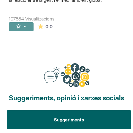
la relació entre la gent i el medi ambient global.
107884 Visualitzacions
La mitjana de les valoracions és de 0 estr
-
0.0
Suggeriments, opinió i xarxes socials
Suggeriments