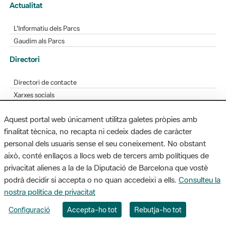
Actualitat
L'Informatiu dels Parcs
Gaudim als Parcs
Directori
Directori de contacte
Xarxes socials
Aplicacions mòbils
Aquest portal web únicament utilitza galetes pròpies amb
Bústia de suggeriments
finalitat tècnica, no recapta ni cedeix dades de caràcter
Opineu sobre els parcs
personal dels usuaris sense el seu coneixement. No obstant
això, conté enllaços a llocs web de tercers amb polítiques de
privacitat alienes a la de la Diputació de Barcelona que vostè
podrà decidir si accepta o no quan accedeixi a ells.
Consulteu la
MAPA WEB
AVÍS LEGAL
ACCESSIBILITAT
nostra política de privacitat
Diputació de Barcelona. Edifici Llacuna, 1a planta. Badajoz, 49. 08005
Configuració
Accepta-ho tot
Rebutja-ho tot
Barcelona. Tel. 934 022 428 / xarxaparcs@diba.cat