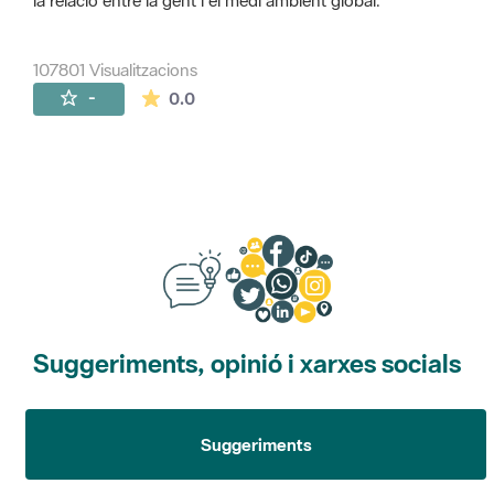
la relació entre la gent i el medi ambient global.
107801 Visualitzacions
La mitjana de les valoracions és de 0 estr
-
0.0
Suggeriments, opinió i xarxes socials
Suggeriments