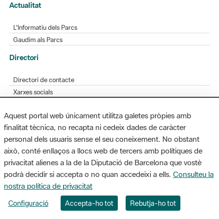
Actualitat
L'Informatiu dels Parcs
Gaudim als Parcs
Directori
Directori de contacte
Xarxes socials
Aplicacions mòbils
Aquest portal web únicament utilitza galetes pròpies amb
Bústia de suggeriments
finalitat tècnica, no recapta ni cedeix dades de caràcter
Opineu sobre els parcs
personal dels usuaris sense el seu coneixement. No obstant
això, conté enllaços a llocs web de tercers amb polítiques de
privacitat alienes a la de la Diputació de Barcelona que vostè
podrà decidir si accepta o no quan accedeixi a ells.
Consulteu la
MAPA WEB
AVÍS LEGAL
ACCESSIBILITAT
nostra política de privacitat
Diputació de Barcelona. Edifici Llacuna, 1a planta. Badajoz, 49. 08005
Configuració
Accepta-ho tot
Rebutja-ho tot
Barcelona. Tel. 934 022 428 / xarxaparcs@diba.cat